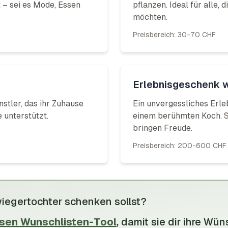
 – sei es Mode, Essen
pflanzen. Ideal für alle,
möchten.
Preisbereich:
30-70 CHF
Erlebnisgeschenk w
stler, das ihr Zuhause
Ein unvergessliches Erle
 unterstützt.
einem berühmten Koch. So
bringen Freude.
Preisbereich:
200-600 CHF
wiegertochter schenken sollst?
sen Wunschlisten-Tool
, damit
sie
dir
ihre
Wüns