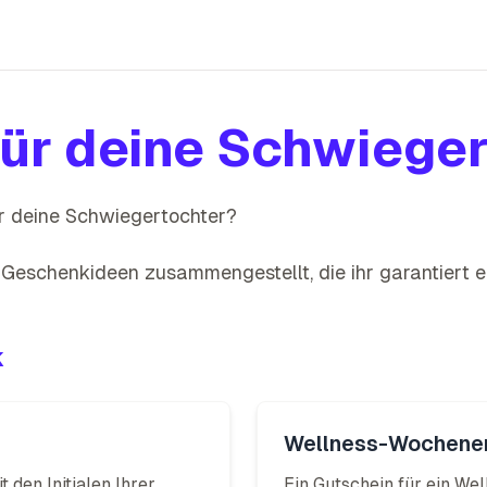
ür
deine
Schwieger
r
deine
Schwiegertochter
?
n Geschenkideen zusammengestellt, die
ihr garantiert
k
Wellness-Wochene
den Initialen Ihrer
Ein Gutschein für ein W