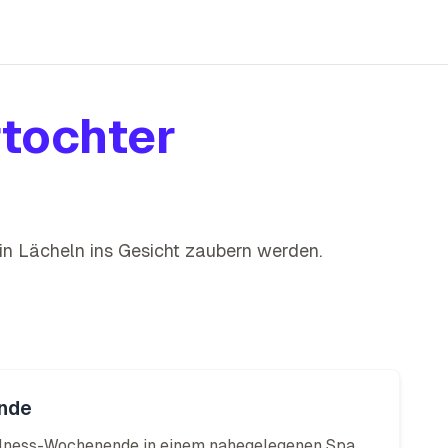
tochter
 ein Lächeln ins Gesicht zaubern werden
.
nde
ellness-Wochenende in einem nahegelegenen Spa